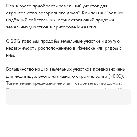
Планируете приобрести земельный участок для
строительства загородного дома? Компания «Гравис» —
надёжный собственник, осуществляющий продажи
земельных участков в пригороде Ижевска.
С 2012 года мы продаём земельные участки и другую
недвижимость расположенную в Ижевске или рядом с
ним.
Большинство наших земельных участков предназначены
для индивидуального жилищного строительства (ИЖС).
Такие земли предназначены для строительства домов.
При этом постройки должны иметь высоту не более 12 м
или 3 этажей.
.
Помимо этого, участки для ИЖС имеют ряд преимуществ,
например:
1) Такие участки подходят для тех, кто круглогодично
хочет проживать за городом и иметь при этом готовую