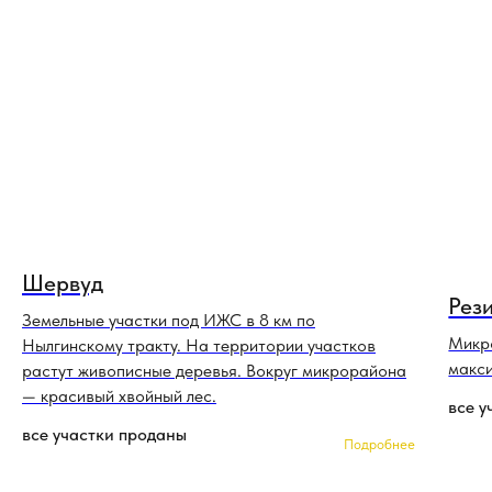
Шервуд
Рез
Земельные участки под ИЖС в 8 км по
Микро
Нылгинскому тракту. На территории участков
макси
растут живописные деревья. Вокруг микрорайона
— красивый хвойный лес.
все у
все участки проданы
Подробнее