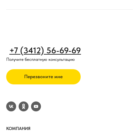
От вас потребуется только паспорт.
— Нет переплат, агентских комиссий и иных сборов.
Мы являемся собственниками наших микрорайонов и
недвижимости, поэтому в сделке с нами у вас не будет
никакой переплаты или комиссии при покупке нашей
недвижимости.
+7 (3412) 56-69-69
Если у вас возникли какие-либо вопросы по покупке
Получите бесплатную консультацию
наших участков в Ижевске, вы можете смело задать их
нам по телефону
Перезвоните мне
+7 (3412) 56-69-69
. Наши специалисты помогут воплотить
все ваши смелые мечты в реальность!
КОМПАНИЯ